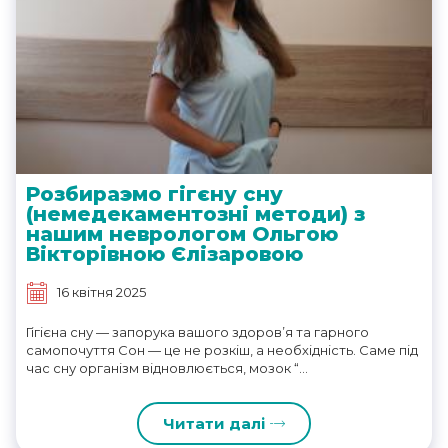
Розбираэмо гігєну сну
(немедекаментозні методи) з
нашим неврологом Ольгою
Вікторівною Єлізаровою
16 квітня 2025
Гігієна сну — запорука вашого здоров’я та гарного
самопочуття Сон — це не розкіш, а необхідність. Саме під
час сну організм відновлюється, мозок “...
Читати далі