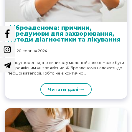
Фіброаденома: причини,
передумови для захворювання,
методи діагностики та лікування
20 серпня 2024
Новоутворення, що виникає у молочній залозі, може бути
доброякісним чи злоякісних. Фіброаденома належить до
першої категорії. Тобто не є критично...
Читати далі