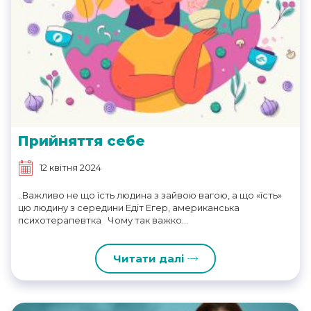
Прийняття себе
12 квітня 2024
..Важливо не що їсть людина з зайвою вагою, а що «їсть»
цю людину з середини Едіт Егер, американська
психотерапевтка Чому так важко...
Читати далі