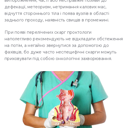
випорожнення, часті або несправжні позиви до
дефекації, метеоризм, нетримання калових мас,
відчуття стороннього тіла і поява вузлів в області
заднього проходу, наявність свищів в промежині.
При появі перелічених скарг проктологи
наполегливо рекомендують не відкладати обстеження
на потім, а негайно звернутися за допомогою до
фахівців, бо дуже часто неспецифічні скарги можуть
приховувати під собою онкологічні захворювання.