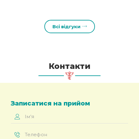
Дм
ан
Всі відгуки
Контакти
Записатися на прийом
Ім'я
*
Телефон
*