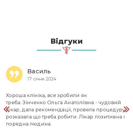
Відгуки
Василь
17 січня 2024
Хороша клініка, все зробили як
Б
треба. Зінченко Ольга Анатоліївна - чудовий
ат
лікар, дала рекомендації, провела процедуру,
до
розказала що треба робити. Лікар позитивна і
ко
порядна людина.
ос
і 