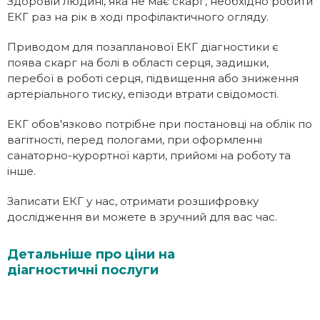
Здоровій людині, яка не має скарг, необхідно робити
ЕКГ раз на рік в ході профілактичного огляду.
Приводом для позапланової ЕКГ діагностики є
поява скарг на болі в області серця, задишки,
перебої в роботі серця, підвищення або зниження
артеріального тиску, епізоди втрати свідомості.
ЕКГ обов'язково потрібне при постановці на облік по
вагітності, перед пологами, при оформленні
санаторно-курортної карти, прийомі на роботу та
інше.
Записати ЕКГ у нас, отримати розшифровку
дослідження ви можете в зручний для вас час.
Детальніше про ціни на
діагностичні послуги