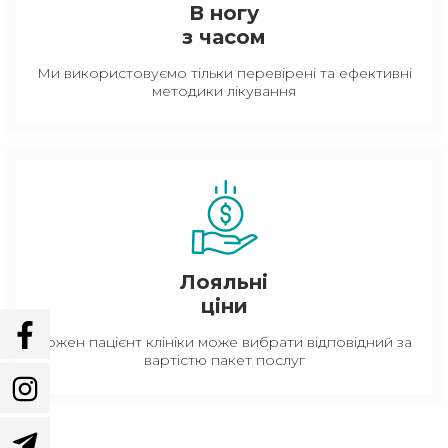
В ногу
з часом
Ми використовуємо тільки перевірені та ефективні
методики лікування
Лояльні
ціни
Кожен пацієнт клініки може вибрати відповідний за
вартістю пакет послуг