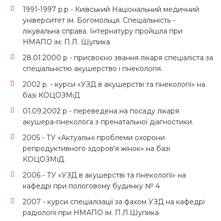
1991-1997 р.р - Київський Національний медичний
університет ім. Богомольця. Спеціальність -
лікувальна справа. Інтернатуру пройшла при
НМАПО ім. П.Л. Шупика
28.01.2000 р - присвоєно звання лікаря спеціаліста за
спеціальністю акушерство і гінекологія.
2002 р. - курси «УЗД в акушерстві та гінекології» на
базі КОЦОЗМіД
01.09.2002 р - переведена на посаду лікаря
акушера-гінеколога з пренатальної діагностики.
2005 - ТУ «Актуальні проблеми охорони
репродуктивного здоров'я жінок» на базі
КОЦОЗМіД
2006 - ТУ «УЗД в акушерстві та гінекології» на
кафедрі при пологовому будинку № 4
2007 - курси спеціалізації за фахом УЗД на кафедрі
радіології при НМАПО ім. П.Л.Шупика