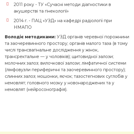
2011 року - ТУ «Сучасні методи діагностики в
акушерстві та гінекології»
2014 г. - ПАЦ «УЗД» на кафедрі радіології при
НМАПО
Володіє методиками:
УЗД органів черевної порожнини
та заочеревинного простору; органів малого таза (в тому
числі трансвагінальне дослідження у жінок,
трансректальне — у чоловіків); щитовидної залози;
молочних залоз; вилочкової залози; лімфатичної системи
(лімфовузли периферичні та заочеревинного простору);
слинних залоз; мошонки, яєчок; тазостегнових суглобів у
немовлят; головного мозку у новонароджених та у
немовлят (нейросонографія).