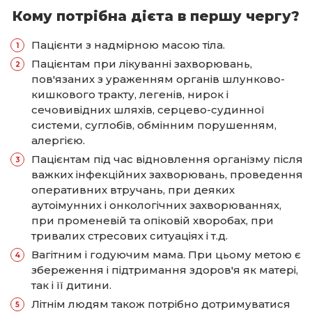
Кому потрібна дієта в першу чергу?
Пацієнти з надмірною масою тіла.
Пацієнтам при лікуванні захворювань,
пов'язаних з ураженням органів шлунково-
кишкового тракту, легенів, нирок і
сечовивідних шляхів, серцево-судинної
системи, суглобів, обмінним порушенням,
алергією.
Пацієнтам під час відновлення організму після
важких інфекційних захворювань, проведення
оперативних втручань, при деяких
аутоімунних і онкологічних захворюваннях,
при променевій та опіковій хворобах, при
тривалих стресових ситуаціях і т.д.
Вагітним і годуючим мама. При цьому метою є
збереження і підтримання здоров'я як матері,
так і її дитини.
Літнім людям також потрібно дотримуватися