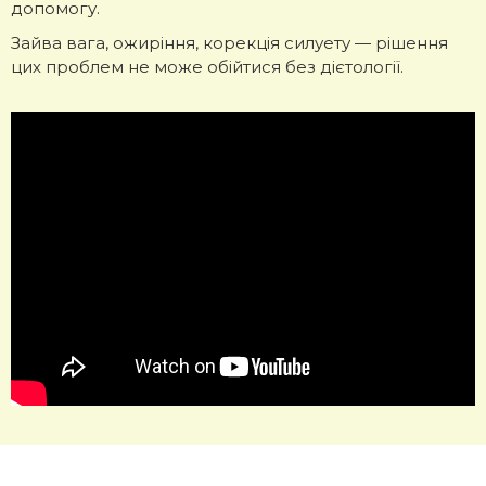
допомогу.
Зайва вага, ожиріння, корекція силуету — рішення
цих проблем не може обійтися без дієтології.