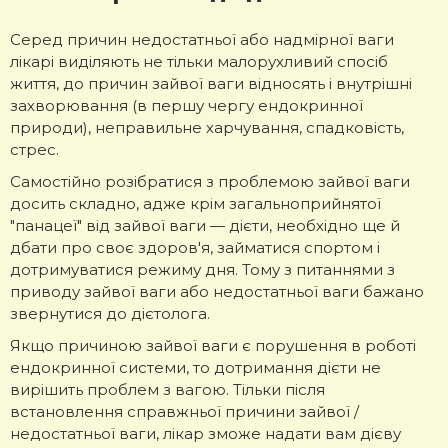
Серед причин недостатньої або надмірної ваги
лікарі виділяють не тільки малорухливий спосіб
життя, до причин зайвої ваги відносять і внутрішні
захворювання (в першу чергу ендокринної
природи), неправильне харчування, спадковість,
стрес.
Самостійно розібратися з проблемою зайвої ваги
досить складно, адже крім загальноприйнятої
"панацеї" від зайвої ваги — дієти, необхідно ще й
дбати про своє здоров'я, займатися спортом і
дотримуватися режиму дня. Тому з питаннями з
приводу зайвої ваги або недостатньої ваги бажано
звернутися до дієтолога.
Якщо причиною зайвої ваги є порушення в роботі
ендокринної системи, то дотримання дієти не
вирішить проблем з вагою. Тільки після
встановлення справжньої причини зайвої /
недостатньої ваги, лікар зможе надати вам дієву