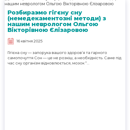
Розбираэмо гігєну сну
(немедекаментозні методи) з
нашим неврологом Ольгою
Вікторівною Єлізаровою
16 квітня 2025
Гігієна сну — запорука вашого здоров’я та гарного
самопочуття Сон — це не розкіш, а необхідність. Саме під
час сну організм відновлюється, мозок “...