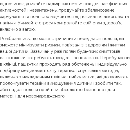
відпочинок, уникайте надмірних незвичних для вас фізичних
активностей і навантажень, продумайте збалансоване
харчування та повністю відмовтеся від вживання алкоголю та
паління. Уникайте стресу контролюйте свій стан здоров'я,
включно з вагою.
Розібравшись, що може спричинити передчасні пологи, ви
зможете мінімізувати ризики, пов'язані зі здоров'ям і життям
вашої дитини. Зазвичай у разі появи будь-яких симптомів
вагітні жінки потребують швидкої госпіталізації. Перебуваючи
в клініці, пацієнтки проходять ряд обстежень і індивідуально
підібрану медикаментозну терапію. Існує кілька методів,
включно з накладанням швів на шийку матки, які дозволяють
пролонгувати терміни виношування дитини і зробити так,
аби надалі пологи пройшли абсолютно безпечно і для
матері, і для новонародженого.