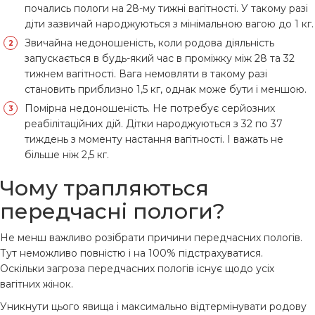
почались пологи на 28-му тижні вагітності. У такому разі
діти зазвичай народжуються з мінімальною вагою до 1 кг.
Звичайна недоношеність, коли родова діяльність
запускається в будь-який час в проміжку між 28 та 32
тижнем вагітності. Вага немовляти в такому разі
становить приблизно 1,5 кг, однак може бути і меншою.
Помірна недоношеність. Не потребує серйозних
реабілітаційних дій. Дітки народжуються з 32 по 37
тиждень з моменту настання вагітності. І важать не
більше ніж 2,5 кг.
Чому трапляються
передчасні пологи?
Не менш важливо розібрати причини передчасних пологів.
Тут неможливо повністю і на 100% підстрахуватися.
Оскільки загроза передчасних пологів існує щодо усіх
вагітних жінок.
Уникнути цього явища і максимально відтермінувати родову