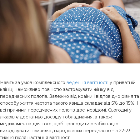
Навіть за умов комплексного
ведення вагітності
у приватній
клініці неможливо повністю застрахувати жінку від
передчасних пологів. Залежно від країни і відповідно рівня та
способу життя частота такого явища складає від 5% до 15%. І
всі причини передчасних пологів досі невідомі. Сьогодні у
лікарів є достатньо досвіду і обладнання, а також
медикаментів для того, щоб проводити реабілітацію і
виходжувати немовлят, народжених передчасно – з 22-23
тижня після настання вагітності.