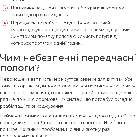
Підтікання вод, поява згустків або крапель крові чи
інших підозрілих виділень.
Передчасні перейми і потуги. Вони зазвичай
супроводжуються ще дивними больовими відчуттями.
Симптомом початку пологів є кількість потуг: від
чотирьох протягом однієї години.
Чим небезпечні передчасні
пологи?
Недоношена вагітність несе суттєві ризики для дитини. Усе
тому, що організм дитини розвивається протягом усього часу
вагітності. І немовлята, народжені після 22-го тижня, ще мають
ряд не до кінця сформованих систем, що потребує складної
реабілітації та виходжування.
Найменші ризики подальших відхилень у здоров’ї у дітей, що
народилися після 34 тижня вагітності і пізніше. Найбільш
поширені ризики і проблеми, що виникають у разі
передчасних пологів: