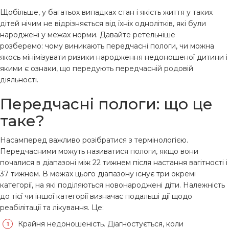
Щобільше, у багатьох випадках стан і якість життя у таких
дітей нічим не відрізняється від їхніх однолітків, які були
народжені у межах норми. Давайте ретельніше
розберемо: чому виникають передчасні пологи, чи можна
якось мінімізувати ризики народження недоношеної дитини і
якими є ознаки, що передують передчасній родовій
діяльності.
Передчасні пологи: що це
таке?
Насамперед важливо розібратися з термінологією.
Передчасними можуть називатися пологи, якщо вони
почалися в діапазоні між 22 тижнем після настання вагітності і
37 тижнем. В межах цього діапазону існує три окремі
категорії, на які поділяються новонароджені діти. Належність
до тієї чи іншої категорії визначає подальші дії щодо
реабілітації та лікування. Це:
Крайня недоношеність. Діагностується, коли