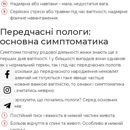
Надмірна або навпаки – мала, недостатня вага.
Серйозні стреси або травми під час вагітності, надмірне
фізичне навантаження.
Передчасні пологи:
основна симптоматика
Симптоми початку родової діяльності жінки знають ще з
перших днів вагітності. І у більшості випадків вони однакові
як у нормальний термін, так і під час передчасних пологів.
Однак оскільки до передчасного народження немовлят
жінки зазвичай не готуються і таке явище частіше
спровоковане важкою вагітністю, то ознаки і симптоматика
можуть зчитатись невірно.
Тож як зрозуміти, що почались пологи? Серед основних
симптомів:
Постійний тиск і важкість в нижній частині живота.
Больові відчуття в спині та животі. Особливо в нижній
частині.