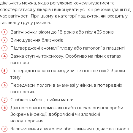
діяльність можна, якщо регулярно консультуватися та
спостерігатися у лікарів і виконувати усі їхні рекомендації під
час вагітності. При цьому є категорії пацієнток, які входять у
так звану групу ризиків:
Вагітні жінки віком до 18 років або після 35 років.
Виношування близнюків.
Підтверджені аномалії плоду або патології в плаценті.
Важка ступінь токсикозу. Особливо на пізніх етапах
вагітності.
Попередні пологи проходили не пізніше ніж 2-3 роки
тому.
Передчасні пологи в анамнезі у жінки, в попередніх
вагітностях.
Слабкість м'язів, шийки матки.
Діагностовані гормональні або гінекологічні хвороби.
Зокрема інфекції, доброякісні чи злоякісні
новоутворення.
Зловживання алкоголем або палінням під час вагітності.