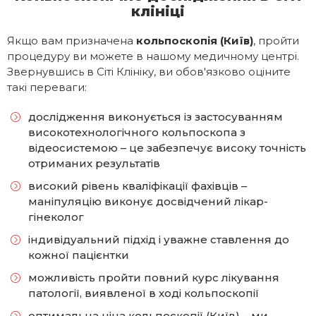
клініці
Якщо вам призначена
кольпоскопія (Київ)
, пройти
процедуру ви можете в нашому медичному центрі.
Звернувшись в Сіті Клініку, ви обов'язково оціните
такі переваги:
дослідження виконується із застосуванням
високотехнологічного кольпоскопа з
відеосистемою – це забезпечує високу точність
отриманих результатів
високий рівень кваліфікації фахівців –
маніпуляцію виконує досвідчений лікар-
гінеколог
індивідуальний підхід і уважне ставлення до
кожної пацієнтки
можливість пройти повний курс лікування
патології, виявленої в ході кольпоскопії
оптимальна ціна кольпоскопії (Київ) – ми