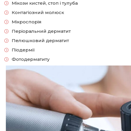
Мікози кистей, стоп і тулуба
Контагіозний молюск
Мікроспорія
Періоральний дерматит
Пелюшковий дерматит
Піодермії
Фотодерматиту