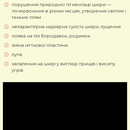
порушення природної пігментації шкіри —
почервоніння в різних місцях, утворення світлих і
темних плям
нехарактерна надмірна сухість шкіри, лущення
поява на тілі бородавок, родимок
зміна нігтьової пластини
лупа
запалення на шкірі у вигляді прищів і висипу
угрів