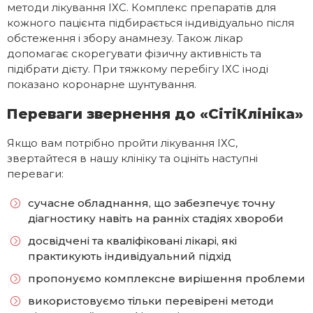
методи лікування ІХС. Комплекс препаратів для
кожного пацієнта підбирається індивідуально після
обстеження і збору анамнезу. Також лікар
допомагає скорегувати фізичну активність та
підібрати дієту. При тяжкому перебігу ІХС іноді
показано коронарне шунтування.
Переваги звернення до «СітіКлініка»
Якщо вам потрібно пройти лікування ІХС,
звертайтеся в нашу клініку та оцініть наступні
переваги:
сучасне обладнання, що забезпечує точну
діагностику навіть на ранніх стадіях хвороби
досвідчені та кваліфіковані лікарі, які
практикують індивідуальний підхід
пропонуємо комплексне вирішення проблеми
використовуємо тільки перевірені методи