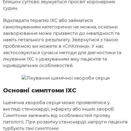
бляшок суттєво звужується просвіт коронарних
судин.
Відкладати терапію ІХС або займатися
самолікуванням категорично не можна, оскільки
захворювання може призвести до інвалідності та
навіть летального результату. Звернутися з такою
проблемою ви можете в «СітіКлініка». У нас
застосовуються сучасні методи для діагностики та
лікування ІХС з урахуванням віку пацієнтів та
індивідуальних особливостей.
Основні симптоми ІХС
Ішемічна хвороба серця може проявлятися у
вигляді стенокардії, інфаркту або інших хвороб.
Симптоми залежать від особливостей прояву
патології. При розвитку стенокардії напруги пацієнта
турбують такі симптоми: