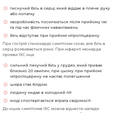
тиснучий біль в серці, який віддає в плече, руку
або лопатку
хворобливість посилюється після прийому їжі
та під час фізичних навантажень
біль відступає при прийомі нітрогліцерину
При гострій стенокардії симптоми схожі, але біль в
серці розвивається різко. При інфаркті міокарда
прояви ІХС інші:
сильний пекучий біль у грудях, який триває
близько 20 хвилин, при цьому при прийомі
нітрогліцерину не настає полегшення
шкіра стає блідою
людину кидає в холодний піт
іноді спостерігається втрата свідомості
До інших симптомів ІХС можна віднести напади