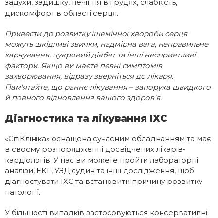
задухи, задишку, печіння в грудях, слабкість,
дискомфорт в області серця.
Привести до розвитку ішемічної хвороби серця
можуть шкідливі звички, надмірна вага, неправильне
харчування, цукровий діабет та інші несприятливі
фактори. Якщо ви маєте певні симптомів
захворювання, відразу зверніться до лікаря.
Пам'ятайте, що раннє лікування – запорука швидкого
й повного відновлення вашого здоров'я.
Діагностика та лікування ІХС
«СітіКлініка» оснащена сучасним обладнанням та має
в своєму розпорядженні досвідчених лікарів-
кардіологів. У нас ви можете пройти лабораторні
аналізи, ЕКГ, УЗД судин та інші дослідження, щоб
діагностувати ІХС та встановити причину розвитку
патології.
У більшості випадків застосовуються консервативні