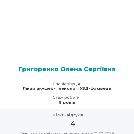
Григоренко Олена Сергіївна
Спеціалізація:
Лікар акушер-гінеколог, УЗД-фахівець
Стаж роботи:
9 років
Кіл-ть відгуків
4
*дані взяті з сайту doc.ua, актуальні на 01.03.2026