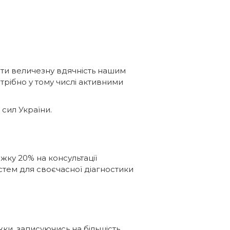
вати величезну вдячність нашим
рібно у тому числі активними
 сил України.
жку 20% на консультації
стем для своєчасної діагностики
жки, записуючись на більшість