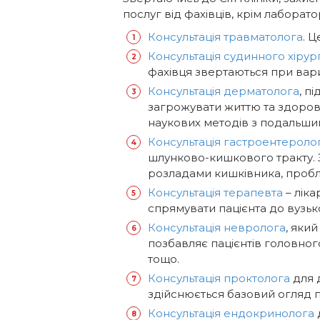
послуг від фахівців, крім лаборат
Консультація травматолога
. 
Консультація судинного хірур
фахівця звертаються при вар
Консультація дерматолога
, п
загрожувати життю та здоров
наукових методів з подальши
Консультація гастроентероло
шлунково-кишкового тракту. 
розладами кишківника, пробл
Консультація терапевта
– ліка
спрямувати пацієнта до вузьк
Консультація невролога
, яки
позбавляє пацієнтів головног
тощо.
Консультація проктолога
для 
здійснюється базовий огляд па
Консультація ендокринолога