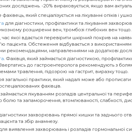
орних досліджень. -20% вираховується, якщо вам актуаль
Це фахівець, який спеціалізується на лікуванні опіків і 
га
для діагностики, профілактики та лікування захворюва
икозному розширенні вен, тромбозі глибоких вен тощо.
ід час якої вдається перевірити шкірний покрив на наявн
'ю пацієнта. Обстеження відбувається з використанням
ми рекомендаціями, направленнями на додаткові досл
га
. Фахівця, який займається діагностикою, профілакти
Звертатись до гастроентеролога рекомендують з болям
емами травлення, підозрою на гастрит, виразку тощо.
ря загальної практики, який надалі може або прописати 
оспеціалізованих фахівців.
й займається лікуванням розладів центральної та периф
о болю та запаморочення, втомлюваності, слабкості, ди
діагностики захворювань прямої кишки та заднього отвор
цієнта та збір анамнезу.
для виявлення захворювань і розладів гормональної сис