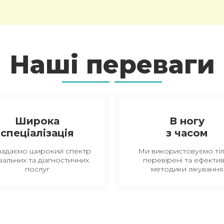
Наші переваги
Широка
В ногу
спеціалізація
з часом
надаємо широкий спектр
Ми використовуємо тіл
вальних та діагностичних
перевірені та ефектив
послуг
методики лікування