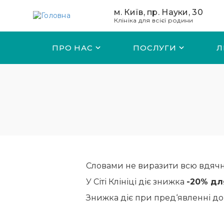
Перейти до основного вмісту
м. Київ, пр. Науки, 30
Клініка для всієї родини
ПРО НАС
ПОСЛУГИ
Л
Словами не виразити всю вдячні
У Сіті Клініці діє знижка
-20% дл
Знижка діє при пред‘явленні до