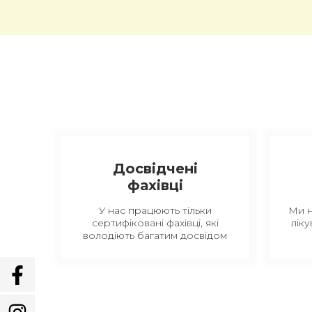
Досвідчені
фахівці
У нас працюють тільки
Ми 
сертифіковані фахівці, які
ліку
володіють багатим досвідом