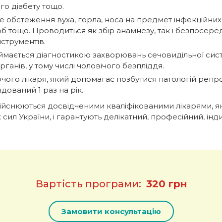
го діабету тощо.
е обстеження вуха, горла, носа на предмет інфекційни
 тощо. Проводиться як збір анамнезу, так і безпосеред
струментів.
аймається діагностикою захворювань сечовидільної сист
рганів, у тому числі чоловічого безпліддя.
очого лікаря, який допомагає позбутися патологій репр
дований 1 раз на рік.
ійснюються досвідченими кваліфікованими лікарями, які
ил України, і гарантують делікатний, професійний, інд
Вартість програми:
320 грн
Замовити консультацію