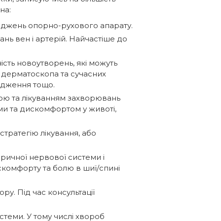
на:
ушкоджень опорно-рухового апарату.
нь вен і артерій. Найчастіше до
ість новоутворень, які можуть
 дерматоскопа та сучасних
ідження тощо.
кою та лікуванням захворювань
и та дискомфортом у животі,
стратегію лікування, або
еричної нервової системи і
скомфорту та болю в шиї/спині
у. Під час консультації
теми. У тому числі хвороб