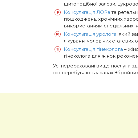
щитоподібної залози, цукрово
Консультація ЛОРа
та ретельн
пошкоджень, хронічних хвороб
використанням спеціальних ін
Консультація уролога
, який з
лікуванні чоловічих статевих о
Консультація гінеколога
– жін
гінеколога для жінок рекомен
Усі перераховані вище послуги зд
що перебувають у лавах Збройних с