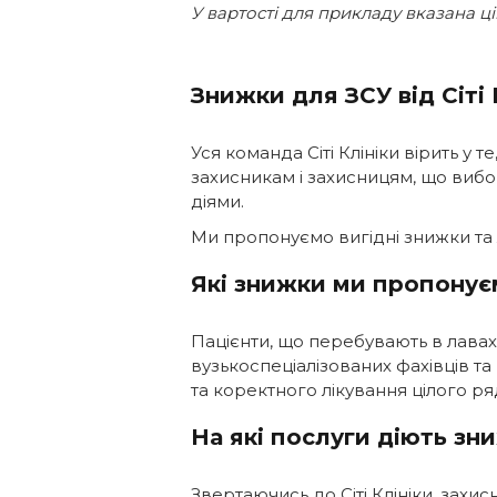
У вартості для прикладу вказана ц
Знижки для ЗСУ від Сіті 
Уся команда Сіті Клініки вірить у
захисникам і захисницям, що вибо
діями.
Ми пропонуємо вигідні знижки та л
Які знижки ми пропонуєм
Пацієнти, що перебувають в лавах 
вузькоспеціалізованих фахівців т
та коректного лікування цілого р
На які послуги діють зн
Звертаючись до Сіті Клініки, захи