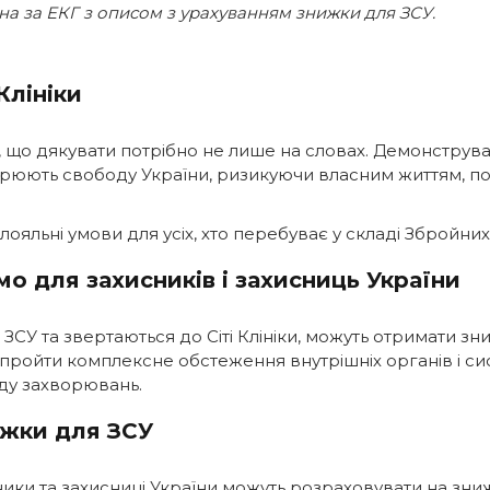
іна за ЕКГ з описом з урахуванням знижки для ЗСУ.
Клініки
 те, що дякувати потрібно не лише на словах. Демонстру
рюють свободу України, ризикуючи власним життям, пот
ояльні умови для усіх, хто перебуває у складі Збройних
о для захисників і захисниць України
ЗСУ та звертаються до Сіті Клініки, можуть отримати зни
а пройти комплексне обстеження внутрішніх органів і си
яду захворювань.
ижки для ЗСУ
сники та захисниці України можуть розраховувати на зни