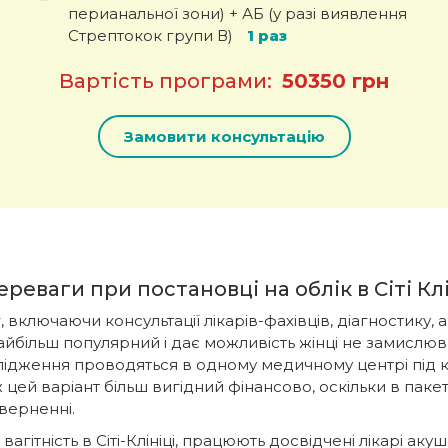
перианальної зони) + АБ (у разі виявлення
Стрептокок групи В)
1 раз
Вартість програми:
50350 грн
Замовити консультацію
ереваги при постановці на облік в Сіті Кл
, включаючи консультації лікарів-фахівців, діагностику, а
 найбільш популярний і дає можливість жінці не замислю
ослідження проводяться в одному медичному центрі під 
 цей варіант більш вигідний фінансово, оскільки в пакет
верненні.
агітність в Сіті-Клініці, працюють досвідчені лікарі акуш