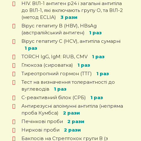
HIV. ВІЛ-1 антиген р24 і загальні антитіла
до ВІЛ-1, які включають групу О, та ВІЛ-2
(метод ECLIA)
3 рази
Вірус гепатиту B (HBV), HBsAg
(австралійський антиген)
1 раз
Вірус гепатиту C (HCV), антитіла сумарні
1 раз
TORCH IgG, IgМ: RUB, CMV
1 раз
Глюкоза (сироватка)
1 раз
Тиреотропний гормон (ТТГ)
1 раз
Тест на визначення толерантності до
вуглеводів
1 раз
C-реактивний білок (СРБ)
1 раз
Антирезусні алоімунні антитіла (непряма
проба Кумбса)
2 рази
Печінкові проби
2 рази
Ниркові проби
2 рази
Бакпосів на Стрептокок групи В (з