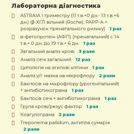
Лабораторна діагностика
ASTRAIA I триместру (11 т.в.+0 дн.- 13 т.в.+6
дн.) (β-ХГЛ вільний (Roche); PAPP-A +
розрахунок пренатального ризику)
1 раз
α-фетопротеїн (АФП) (пренатальний) с 14
т.в.+ 0 дн. до 19 т.в.+ 6 дн.
1 раз
Загальний аналіз крові
3 рази
Аналіз сечі загальний
12 раз
Цитологія на атипові клітини
1 раз
Аналіз у/г мазка на мікрофлору
2 рази
Бакпосів на мікрофлору (урогeнітальний)
+ антибіотикограма
1 раз
Бакпосів сечі + антибіотикограма
1 раз
Група крові/резус фактор
1 раз
Коагулограма
2 рази
Treponema pallidum, антитіла сумарні
2 рази