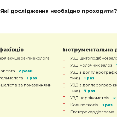
Які дослідження необхідно проходити?
фахівців
Інструментальна 
каря акушера-гінеколога
УЗД щитоподібної зал
УЗД молочних залоз
рапевта
2 рази
УЗД з допплерографією
тальмолога
1 раз
тиж.)
1 раз
ціалістів за показаннями
УЗД з доплерографією 
тиж.)
7 раз
УЗД цервікометрія
2
Кольпоскопія
1 раз
Електрокардіограма