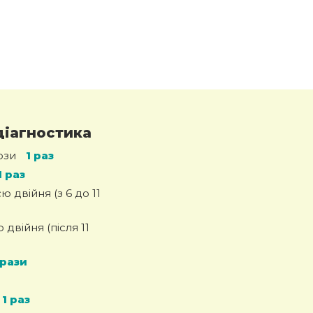
діагностика
ози
1 раз
1 раз
 двійня (з 6 до 11
двійня (після 11
 рази
1 раз