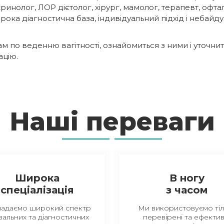
ринолог, ЛОР дієтолог, хірург, мамолог, терапевт, офт
рока діагностична база, індивідуальний підхід і небай
м по веденню вагітності, ознайомиться з ними і уточнит
ацію.
Наші переваги
Широка
В ногу
спеціалізація
з часом
надаємо широкий спектр
Ми використовуємо тіл
вальних та діагностичних
перевірені та ефектив