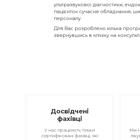
ультразвукової діагностики, ендок
пацієнток сучасне обладнання, ши
персоналу.
Для Вас розроблено кілька програ
звернувшись в клініку на консульт
Досвідчені
фахівці
У нас працюють тільки
Ми 
сертифіковані фахівці, які
ліку