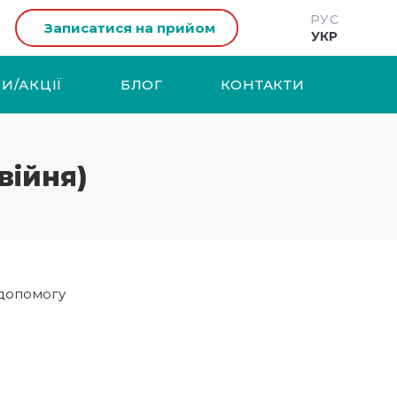
РУС
Записатися на прийом
УКР
И/АКЦІЇ
БЛОГ
КОНТАКТИ
війня)
 допомогу