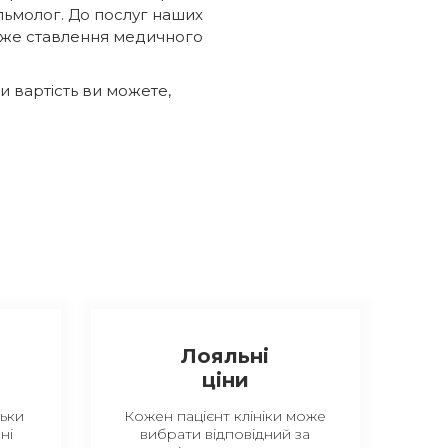
альмолог. До послуг наших
дуже ставлення медичного
и вартість ви можете,
Лояльні
ціни
ьки
Кожен пацієнт клініки може
ні
вибрати відповідний за