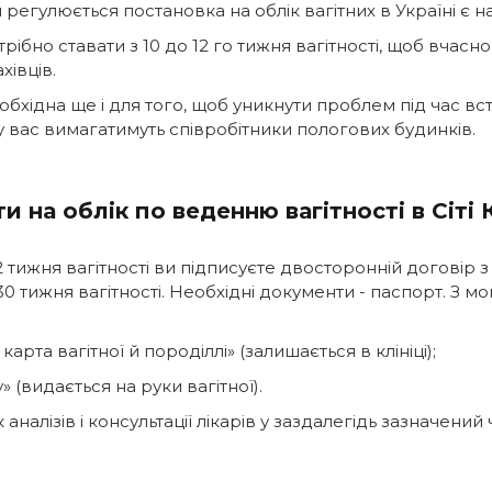
регулюється постановка на облік вагітних в Україні є н
трібно ставати з 10 до 12 го тижня вагітності, щоб вчасн
хівців.
обхідна ще і для того, щоб уникнути проблем під час в
у у вас вимагатимуть співробітники пологових будинків.
ти на облік по веденню вагітності в Сіті К
2 тижня вагітності ви підписуєте двосторонній договір з 
30 тижня вагітності. Необхідні документи - паспорт. З 
карта вагітної й породіллі» (залишається в клініці);
» (видається на руки вагітної).
налізів і консультації лікарів у заздалегідь зазначений ч