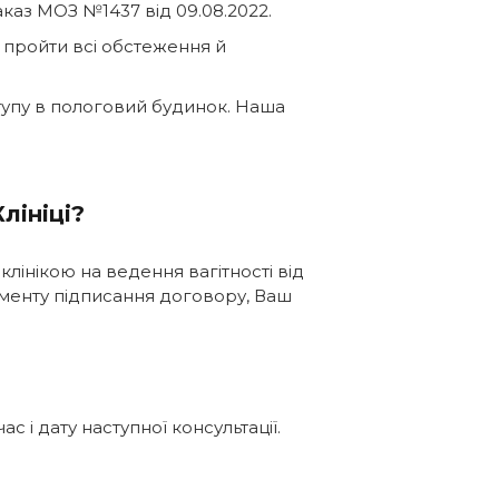
аказ МОЗ №1437 від 09.08.2022.
о пройти всі обстеження й
ступу в пологовий будинок. Наша
лініці?
клінікою на ведення вагітності від
моменту підписання договору, Ваш
ас і дату наступної консультації.