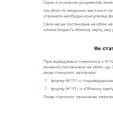
Один з основних документів, яким 
На облік по веденню вагітності по
отримати необхідні консультації фа
Своєчасна постановка на облік не
клініка видасть обмінну карту, як
Як ста
При відвідуванні гінеколога з 10-1
моменту постановки на облік і до 
лікар-гінеколог заповнює:
форму № 111 / о «Індивідуальна 
форму № 113 / о «Обмінну карту
Лікар гінеколог призначає перелік а