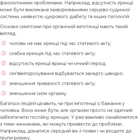
фізіологічними проблемами. Наприклад, відсутність ерекції
може бути викликана захворюваннями серцево-судинної
системи, наявністю цукрового діабету та інших патологій.
Основні симптоми при органічній імпотенції мають такий
вигляд:
чоловік не має ерекції під час статевого акту;
слабка ерекція під час статевого акту;
відсутність ерекції вранці чи нічний період;
сім'явипорскування відбувається занадто швидко;
зменшення тривалості статевого акту;
зменшення сили оргазму.
Багатьох людей цікавить, чи при імпотенції є бажання у
чоловіка. Воно може бути, але організм просто не здатний
забезпечити постійну ерекцію. У разі важливо ознайомитися
з тими чинниками, які можуть призвести до проблеми.
Наприклад, дізнатися середній вік її появи і чи входите до
групи ризику.