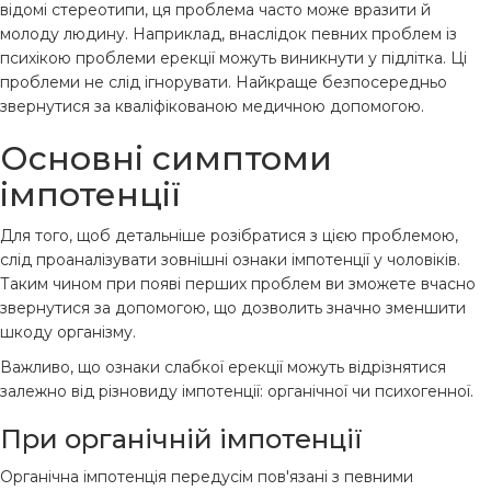
відомі стереотипи, ця проблема часто може вразити й
молоду людину. Наприклад, внаслідок певних проблем із
психікою проблеми ерекції можуть виникнути у підлітка. Ці
проблеми не слід ігнорувати. Найкраще безпосередньо
звернутися за кваліфікованою медичною допомогою.
Основні симптоми
імпотенції
Для того, щоб детальніше розібратися з цією проблемою,
слід проаналізувати зовнішні ознаки імпотенції у чоловіків.
Таким чином при появі перших проблем ви зможете вчасно
звернутися за допомогою, що дозволить значно зменшити
шкоду організму.
Важливо, що ознаки слабкої ерекції можуть відрізнятися
залежно від різновиду імпотенції: органічної чи психогенної.
При органічній імпотенції
Органічна імпотенція передусім пов'язані з певними