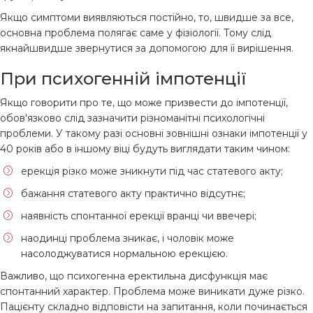
Якщо симптоми виявляються постійно, то, швидше за все,
основна проблема полягає саме у фізіології. Тому слід
якнайшвидше звернутися за допомогою для її вирішення.
При психогенній імпотенції
Якщо говорити про те, що може призвести до імпотенції,
обов'язково слід зазначити різноманітні психологічні
проблеми. У такому разі основні зовнішні ознаки імпотенції у
40 років або в іншому віці будуть виглядати таким чином:
ерекція різко може зникнути під час статевого акту;
бажання статевого акту практично відсутнє;
наявність спонтанної ерекції вранці чи ввечері;
наодинці проблема зникає, і чоловік може
насолоджуватися нормальною ерекцією.
Важливо, що психогенна еректильна дисфункція має
спонтанний характер. Проблема може виникати дуже різко.
Пацієнту складно відповісти на запитання, коли починається