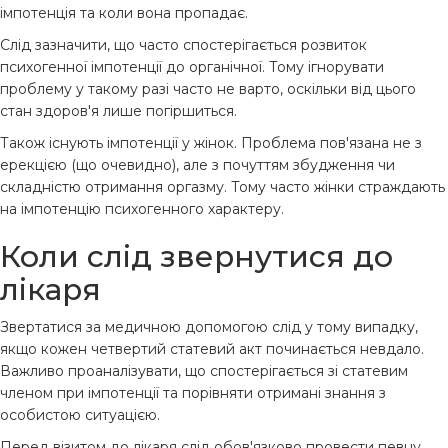
імпотенція та коли вона пропадає.
Слід зазначити, що часто спостерігається розвиток
психогенної імпотенції до органічної. Тому ігнорувати
проблему у такому разі часто не варто, оскільки від цього
стан здоров'я лише погіршиться.
Також існують імпотенції у жінок. Проблема пов'язана не з
ерекцією (що очевидно), але з почуттям збудження чи
складністю отримання оргазму. Тому часто жінки страждають
на імпотенцію психогенного характеру.
Коли слід звернутися до
лікаря
Звертатися за медичною допомогою слід у тому випадку,
якщо кожен четвертий статевий акт починається невдало.
Важливо проаналізувати, що спостерігається зі статевим
членом при імпотенції та порівняти отримані знання з
особистою ситуацією.
Перед візитом до лікаря слід обов'язково провести певну