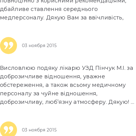
повноцінно з корисними рекомендаціями,
дбайливе ставлення середнього
медперсоналу. Дякую Вам за ввічливість,
дбайливість та допомогу.
…
Далее»
03 ноября 2015
Висловлюю подяку лікарю УЗД Пінчук М.І. за
доброзичливе відношення, уважне
обстереження, а також всьому медичному
персоналу за чуйне відношення,
доброзичливу, люб’язну атмосферу. Дякую!
…
Далее»
03 ноября 2015