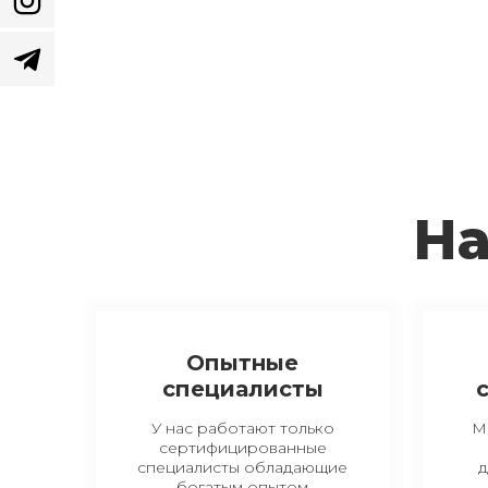
На
Опытные
специалисты
У нас работают только
М
сертифицированные
специалисты обладающие
д
богатым опытом