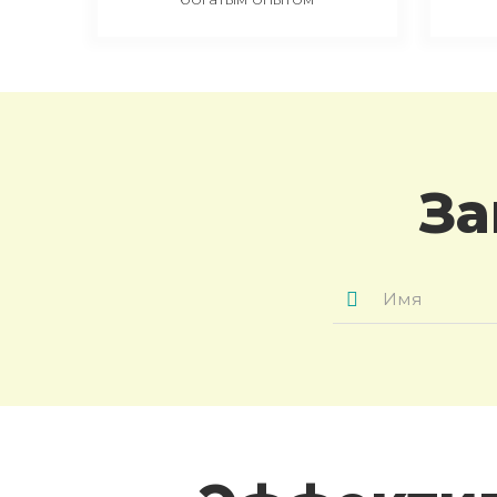
За
Имя
*