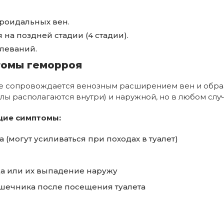
роидальных вен.
а поздней стадии (4 стадии).
леваний.
томы геморроя
ое сопровождается венозным расширением вен и обра
лы располагаются внутри) и наружной, но в любом случ
щие симптомы:
(могут усиливаться при походах в туалет)
да или их выпадение наружу
ечника после посещения туалета