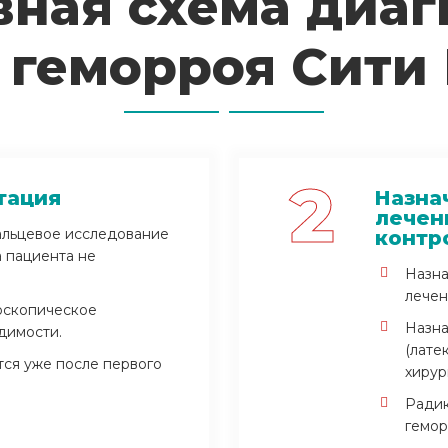
ная схема диаг
 геморроя Сити
2
тация
Назна
лечен
альцевое исследование
контр
 пациента не
Назна
лечен
оскопическое
Назна
димости.
(лате
тся уже после первого
хирур
Радик
гемор