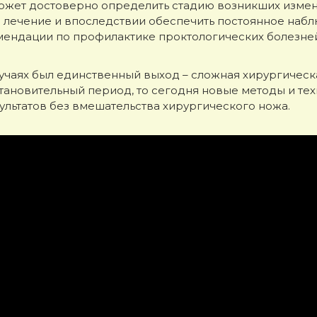
может достоверно определить стадию возникших измен
 лечение и впоследствии обеспечить постоянное набл
ендации по профилактике проктологических болезней,
лучаях был единственный выход – сложная хирургическ
тановительный период, то сегодня новые методы и те
ультатов без вмешательства хирургического ножа.