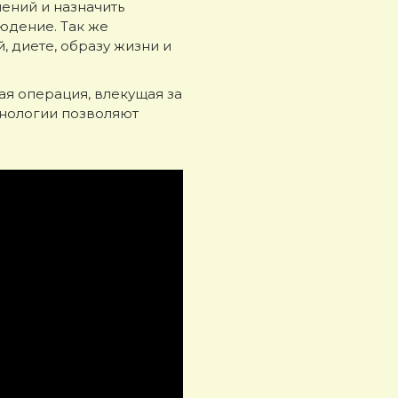
ений и назначить
юдение. Так же
 диете, образу жизни и
ая операция, влекущая за
хнологии позволяют