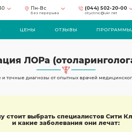
 30
Пн-Вс
(044) 502-20-00
и
Без перерыва
cityclinic@ukr.net
И
ЦЕНЫ
ОТЗЫВЫ
ПРОГРАММЫ
ация ЛОРа (отоларинголога
 и точные диагнозы от опытных врачей медицинског
у стоит выбрать специалистов Сити К
и какие заболевания они лечат: