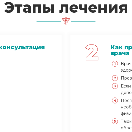
Этапы лечения
2
консультация
Как п
врача
Врач
здор
Пров
Если
допо
Посл
необ
физи
Такж
обос