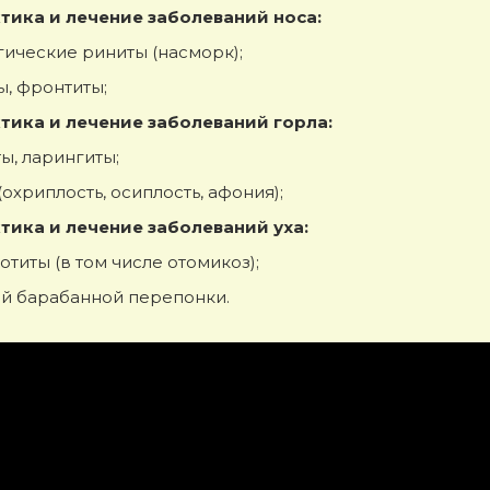
тика и лечение заболеваний носа:
гические риниты (насморк);
ы, фронтиты;
тика и лечение заболеваний горла:
ы, ларингиты;
охриплость, осиплость, афония);
тика и лечение заболеваний уха:
титы (в том числе отомикоз);
й барабанной перепонки.