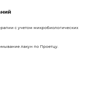
аний
терапии с учетом микробиологических
омывание лакун по Проетцу.