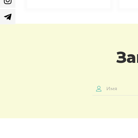
За
Имя
*