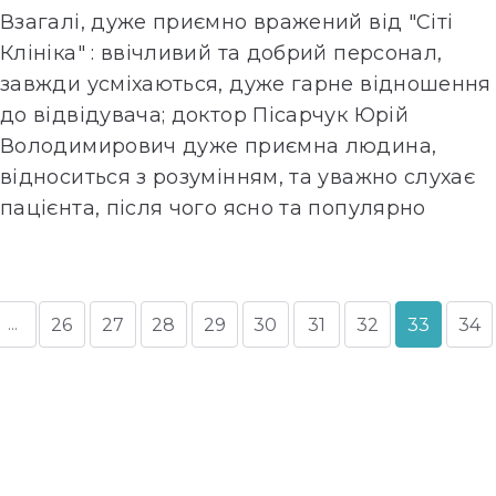
Взагалі, дуже приємно вражений від "Сіті
Клініка" : ввічливий та добрий персонал,
завжди усміхаються, дуже гарне відношення
до відвідувача; доктор Пісарчук Юрій
Володимирович дуже приємна людина,
відноситься з розумінням, та уважно слухає
пацієнта, після чого ясно та популярно
відтворює особистий
…
Далее»
…
26
27
28
29
30
31
32
33
34