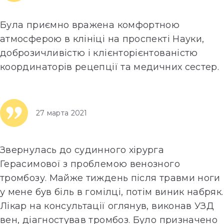
Була приємно вражена комфортною
атмосферою в клініці на проспекті Науки,
доброзичливістю і клієнторієнтованістю
координаторів рецепції та медичних сестер.
…
Далее»
27 марта 2021
Звернулась до судинного хірурга
Герасимової з проблемою венозного
тромбозу. Майже тиждень після травми ноги
у мене був біль в гомілці, потім виник набряк.
Лікар на консультації оглянув, виконав УЗД
вен, діагностував тромбоз. Було призначено