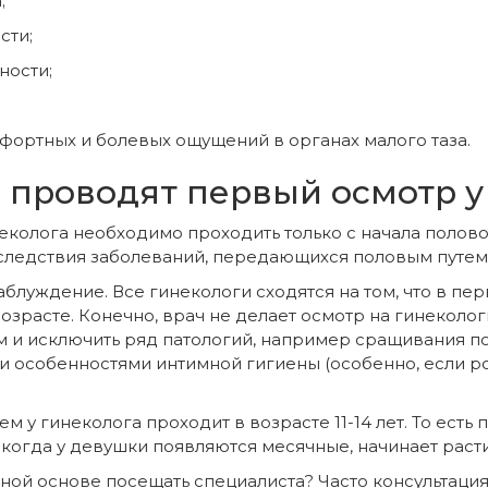
;
сти;
ности;
ортных и болевых ощущений в органах малого таза.
е проводят первый осмотр у
неколога необходимо проходить только с начала полово
следствия заболеваний, передающихся половым путем
аблуждение. Все гинекологи сходятся на том, что в пе
озрасте. Конечно, врач не делает осмотр на гинеколог
 и исключить ряд патологий, например сращивания по
и особенностями интимной гигиены (особенно, если ро
м у гинеколога проходит в возрасте 11-14 лет. То ест
когда у девушки появляются месячные, начинает расти
рной основе посещать специалиста? Часто консультация