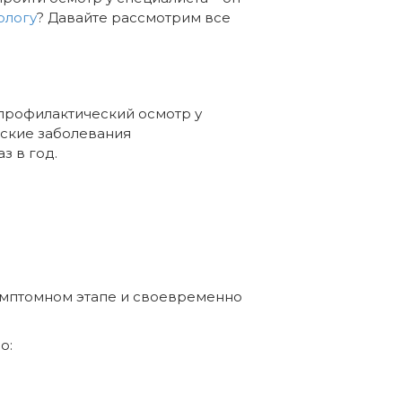
ологу
? Давайте рассмотрим все
профилактический осмотр у
еские заболевания
з в год.
симптомном этапе и своевременно
о: