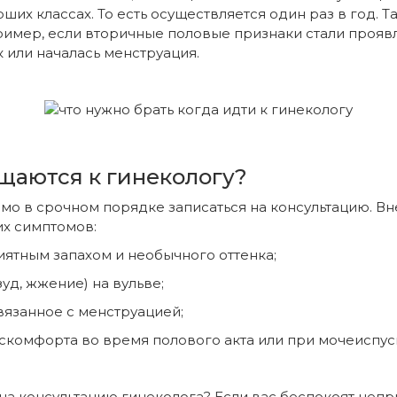
ших классах. То есть осуществляется один раз в год. 
ример, если вторичные половые признаки стали проявл
ак или началась менструация.
щаются к гинекологу?
имо в срочном порядке записаться на консультацию. 
х симптомов:
ятным запахом и необычного оттенка;
уд, жжение) на вульве;
вязанное с менструацией;
скомфорта во время полового акта или при мочеиспус
 на консультацию гинеколога? Если вас беспокоят неп