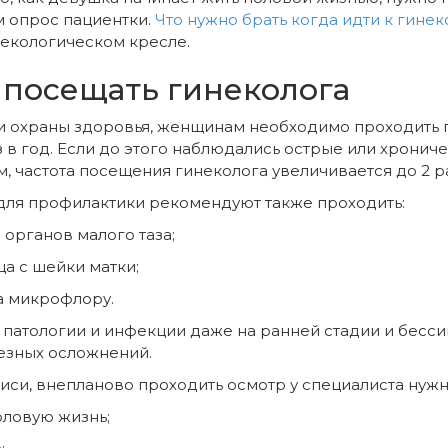
м опрос пациентки.
Что нужно брать когда идти к гинек
некологическом кресле.
й посещать гинеколога
и охраны здоровья, женщинам необходимо проходить 
 в год. Если до этого наблюдались острые или хронич
, частота посещения гинеколога увеличивается до 2 ра
для профилактики рекомендуют также проходить:
органов малого таза;
а с шейки матки;
а микрофлору.
ь патологии и инфекции даже на ранней стадии и бес
ьезных осложнений.
си, внепланово проходить осмотр у специалиста нужн
оловую жизнь;