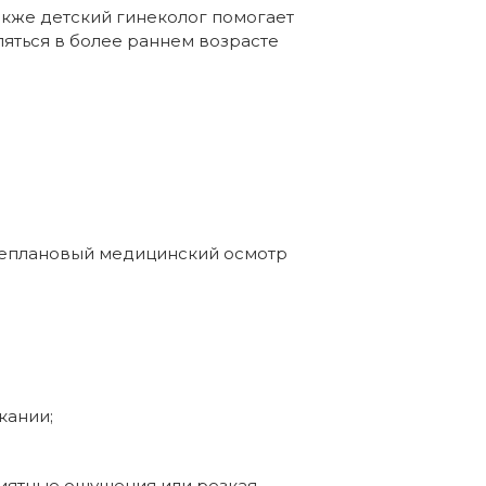
Также детский гинеколог помогает
яться в более раннем возрасте
Внеплановый медицинский осмотр
кании;
риятные ощущения или резкая