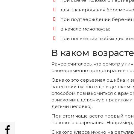
при смене полового партнера
для планирования беременно
при подтверждении беремен
в начале менопаузы;
при появлении любых дискомф
В каком возраст
Ранее считалось, что осмотр у ги
своевременно предотвратить по
Однако это серьезная ошибка и з
категории нужно еще в детском в
способом познакомиться с врачом
ознакомить девочку с правилами 
детьми неловко).
При этом чаще всего первый прие
полового созревания. Например, 
С какого класса нужно на регуля