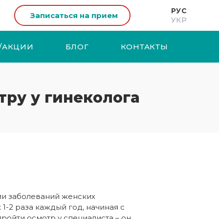
РУС
Записаться на прием
УКР
/АКЦИИ
БЛОГ
КОНТАКТЫ
тру у гинеколога
нии заболеваний женских
1-2 раза каждый год, начиная с
ройти осмотр у специалиста – он