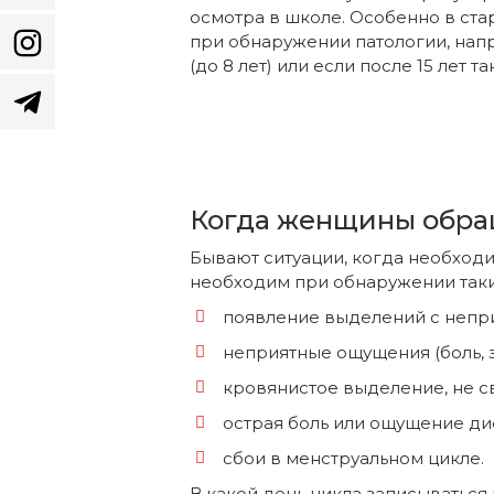
осмотра в школе. Особенно в стар
при обнаружении патологии, нап
(до 8 лет) или если после 15 лет т
Когда женщины обра
Бывают ситуации, когда необход
необходим при обнаружении таки
появление выделений с непри
неприятные ощущения (боль, з
кровянистое выделение, не с
острая боль или ощущение ди
сбои в менструальном цикле.
В какой день цикла записываться