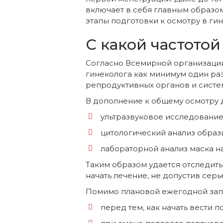
включает в себя главным образо
этапы подготовки к осмотру в ги
С какой частото
Согласно Всемирной организаци
гинеколога как минимум один раз
репродуктивных органов и систем
В дополнение к общему осмотру 
ультразвуковое исследование 
цитологический анализ образц
лабораторной анализ маска н
Таким образом удается отследит
начать лечение, не допустив сер
Помимо плановой ежегодной запи
перед тем, как начать вести п