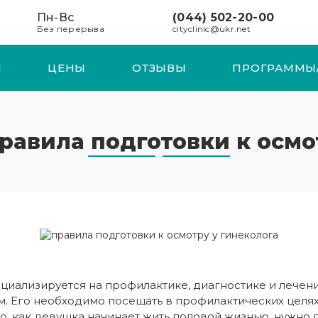
Пн-Вс
(044) 502-20-00
Без перерыва
cityclinic@ukr.net
И
ЦЕНЫ
ОТЗЫВЫ
ПРОГРАММЫ
равила подготовки к осмо
пециализируется на профилактике, диагностике и лече
. Его необходимо посещать в профилактических целях 
о, как девушка начинает жить половой жизнью, нужно п