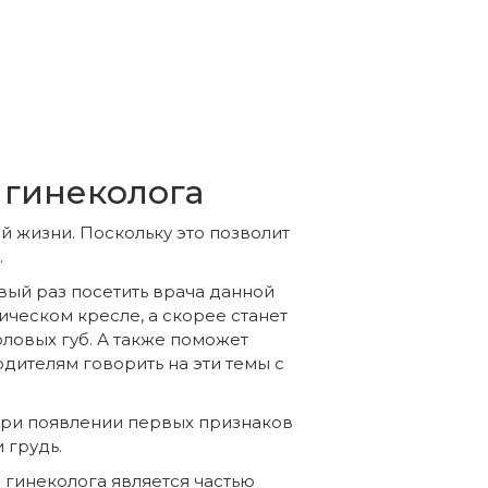
 гинеколога
й жизни. Поскольку это позволит
.
рвый раз посетить врача данной
ическом кресле, а скорее станет
ловых губ. А также поможет
дителям говорить на эти темы с
ь при появлении первых признаков
 грудь.
 гинеколога является частью