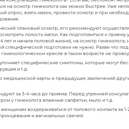
ься на осмотр гинеколога как можно быстрее. Уже неп
й опрос, взять мазок, провести осмотр и при необход
дование.
ческий плановый осмотр, его рекомендуют осуществлят
 осмотреть полость матки. Как подготовиться к приему 
4 лет и начала половой жизни), на осмотр гинеколога, 
й специфической подготовки не нужно. Разве что под
 гинекологическом кресле в таком возрасте не провод
уточняет специфические симптомы, которые могут бесп
уация и т.д.
мо медицинской карты и предыдущих заключений други
дуют за 3-4 часа до приема. Перед утренней консуль
ром у гинеколога влажные салфетки, мыло и т.д.
енщинам воздерживаться от полового контакта за 1-2
спринцевания и вагинальных свечей.