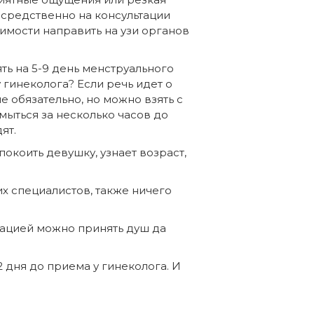
осредственно на консультации
имости направить на узи органов
ь на 5-9 день менструального
у гинеколога? Если речь идет о
не обязательно, но можно взять с
мыться за несколько часов до
ят.
окоить девушку, узнает возраст,
х специалистов, также ничего
тацией можно принять душ да
 дня до приема у гинеколога. И