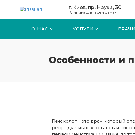
Перейти к основному содержанию
г. Киев, пр. Науки, 30
Клиника для всей семьи
О НАС
УСЛУГИ
ВРАЧ
Особенности и п
Гинеколог – это врач, который с
репродуктивных органов и систем
первой менструации. Даже до тог